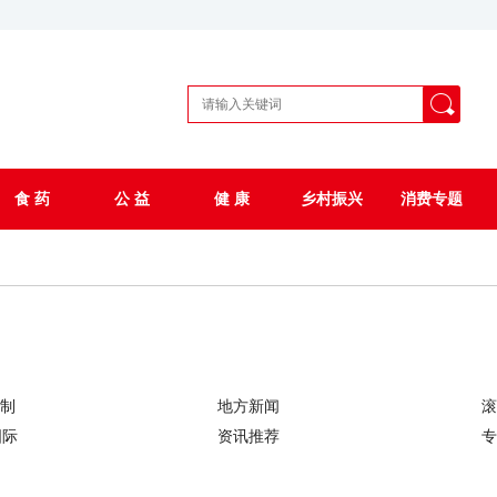
食 药
公 益
健 康
乡村振兴
消费专题
制
地方新闻
滚
国际
资讯推荐
专