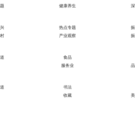
题
健康养生
深
兴
热点专题
振
村
产业观察
振
道
食品
服务业
品
道
书法
收藏
美