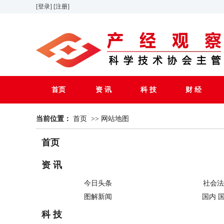
[登录]
[注册]
首页
资 讯
科 技
财 经
当前位置：
首页
>>
网站地图
首页
资 讯
今日头条
社会法
图解新闻
国内 
科 技