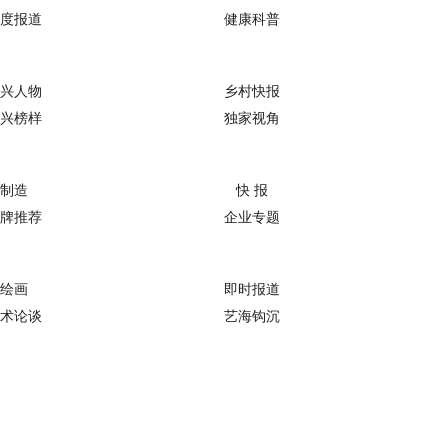
度报道
健康科普
兴人物
乡村快报
兴榜样
独家视角
制造
快 报
牌推荐
企业专题
绘画
即时报道
术论谈
艺海钩沉