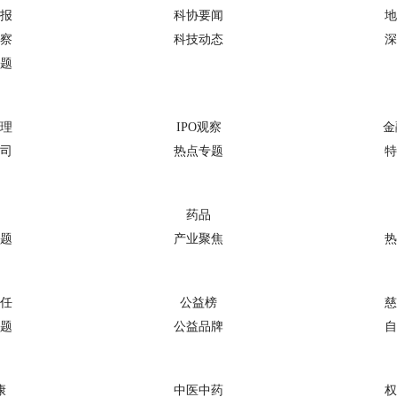
报
科协要闻
地
察
科技动态
深
题
理
IPO观察
金
司
热点专题
特
药品
题
产业聚焦
热
任
公益榜
慈
题
公益品牌
自
康
中医中药
权