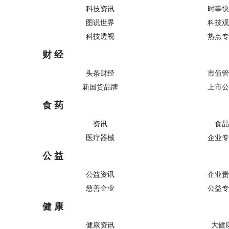
科技资讯
时事快
图说世界
科技观
科技透视
热点专
财 经
头条财经
市值管
新国货品牌
上市公
食 药
资讯
食品
医疗器械
企业专
公 益
公益资讯
企业责
慈善企业
公益专
健 康
健康资讯
大健