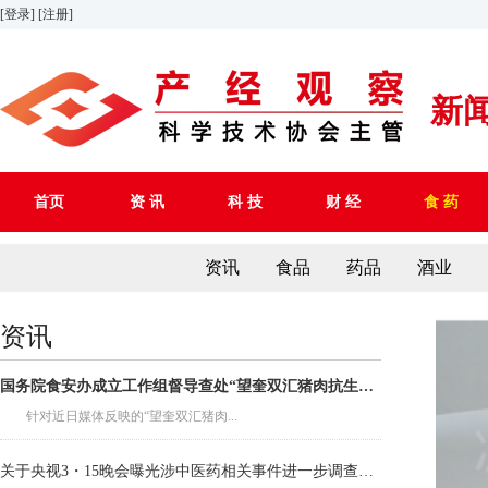
[登录]
[注册]
新
首页
资 讯
科 技
财 经
食 药
资讯
食品
药品
酒业
资讯
国务院食安办成立工作组督导查处“望奎双汇猪肉抗生素超标问题”
针对近日媒体反映的“望奎双汇猪肉...
关于央视3・15晚会曝光涉中医药相关事件进一步调查处置情况的通报