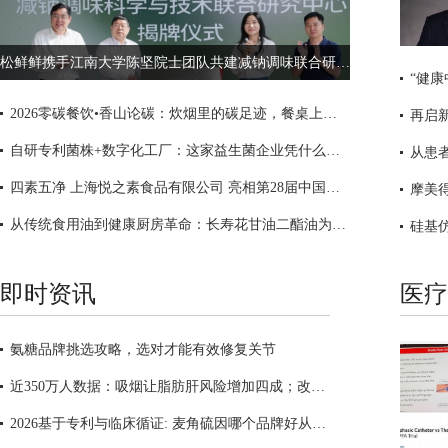
松鲜鲜携手江南大学陈坚院士团队共建减钠调味联合研究中心
2026零碳餐饮•香山论碳：炊烟里的碳足迹，餐桌上的中国答案
自研专利菌株+数字化工厂：这家益生菌企业凭什么斩获深圳健康产业创新大奖？
从患
四素五净 上海悦之素食品有限公司 亮相第28届中国国际焙烤展
从传统食用油到健康厨房革命：长寿花甘油二酯油为何能够引领中国食用油升级浪潮
即时资讯
医疗
氨糖品牌挑选攻略，选对才能有效修复关节
近350万人数据：吸烟让脂肪肝风险增加四成；改用电子烟后，有害物大幅下降
2026基于专利与临床循证: 麦角硫因哪个品牌好从女性卵巢储备功能解析GeneIII仅三四大核心优势