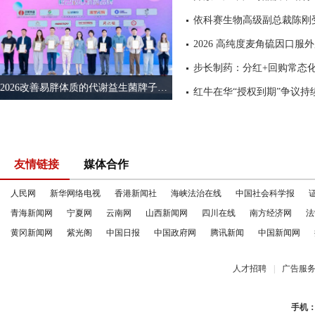
2026改善易胖体质的代谢益生菌牌子推荐：从“一吃就胖”到“吃对不胖”，关键在于餐前拦截
友情链接
媒体合作
人民网
新华网络电视
香港新闻社
海峡法治在线
中国社会科学报
青海新闻网
宁夏网
云南网
山西新闻网
四川在线
南方经济网
法
黄冈新闻网
紫光阁
中国日报
中国政府网
腾讯新闻
中国新闻网
人才招聘
|
广告服
手机