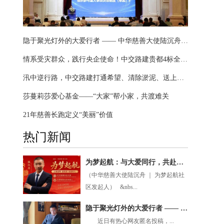
隐于聚光灯外的大爱行者 —— 中华慈善大使陆沉舟，八千万善款写尽无私担当
情系受灾群众，践行央企使命！中交路建贵都4标全力支援属地防汛救灾
汛中逆行路，中交路建打通希望、清除淤泥、送上温暖
莎蔓莉莎爱心基金——“大家”帮小家，共渡难关
21年慈善长跑定义“美丽”价值
热门新闻
为梦起航：与大爱同行，共赴美好未来
（中华慈善大使陆沉舟 ｜ 为梦起航社
区发起人） &nbs...
隐于聚光灯外的大爱行者 —— 中华慈善大使陆沉舟，八千万善款写尽无私担当
近日有热心网友匿名投稿，...