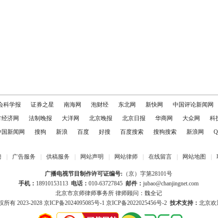
会科学报
证券之星
南海网
泡财经
东北网
新快网
中国评论新闻网
方经济网
法制晚报
大洋网
北京晚报
北京日报
华商网
大众网
科
中国新闻网
搜狗
新浪
百度
好搜
百度搜索
搜狗搜索
新浪网
Q
聘
|
广告服务
|
供稿服务
|
网站声明
|
网站律师
|
在线留言
|
网站地图
|
广播电视节目制作许可证编号:
（京）字第28101号
手机：
18910153113
电话：
010-63727845
邮件：
jubao@chanjingnet.com
北京市京师律师事务所 律师顾问：魏全记
所有 2023-2028
京ICP备2024095085号-1
京ICP备2022025456号-2
技术支持：
北京欢