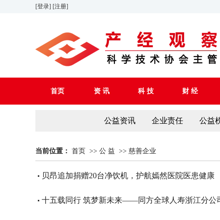
[登录]
[注册]
首页
资 讯
科 技
财 经
公益资讯
企业责任
公益
当前位置：
首页
>>
公 益
>>
慈善企业
贝昂追加捐赠20台净饮机，护航嫣然医院医患健康
十五载同行 筑梦新未来——同方全球人寿浙江分公司2