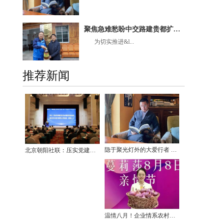
聚焦急难愁盼中交路建贵都扩容项目党支部联合村委会帮扶独居老人
为切实推进&l...
推荐新闻
隐于聚光灯外的大爱行者 —— 中华慈善大使陆沉舟，八千万善款写尽无私担当
北京朝阳社联：压实党建引领核心作用、推动公益传播与数字化发展
温情八月！企业情系农村，以助农为荣