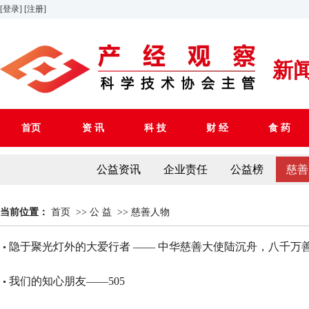
[登录]
[注册]
新
首页
资 讯
科 技
财 经
食 药
公益资讯
企业责任
公益榜
慈善
当前位置：
首页
>>
公 益
>>
慈善人物
隐于聚光灯外的大爱行者 —— 中华慈善大使陆沉舟，八千万
我们的知心朋友——505