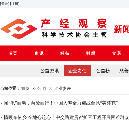
[登录]
[注册]
新
首页
资 讯
科 技
财 经
食 药
公益资讯
企业责任
公益榜
慈善
当前位置：
首页
>>
公 益
>>
企业责任
闻“汛”而动，向险而行！中国人寿全力迎战台风“美莎克”
情暖布依乡 企地心连心丨中交路建贵都扩容工程开展困难群众