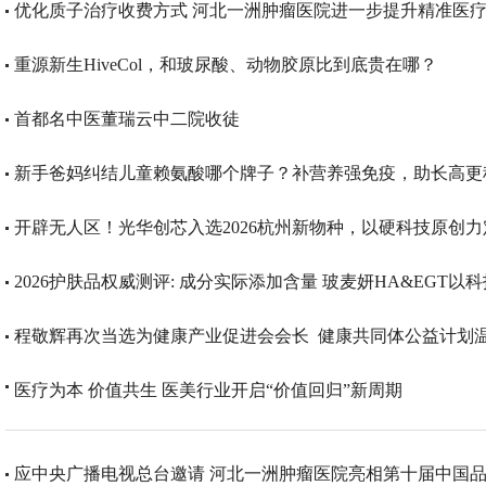
优化质子治疗收费方式 河北一洲肿瘤医院进一步提升精准医
重源新生HiveCol，和玻尿酸、动物胶原比到底贵在哪？
首都名中医董瑞云中二院收徒
新手爸妈纠结儿童赖氨酸哪个牌子？补营养强免疫，助长高更
开辟无人区！光华创芯入选2026杭州新物种，以硬科技原创力
​程敬辉再次当选为健康产业促进会会长 健康共同体公益计划
医疗为本 价值共生 医美行业开启“价值回归”新周期
应中央广播电视总台邀请 河北一洲肿瘤医院亮相第十届中国