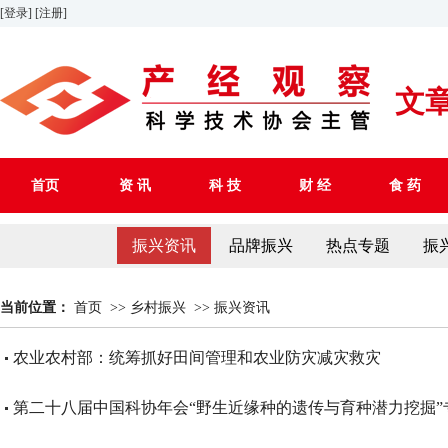
[登录]
[注册]
文
首页
资 讯
科 技
财 经
食 药
振兴资讯
品牌振兴
热点专题
振
当前位置：
首页
>>
乡村振兴
>>
振兴资讯
农业农村部：统筹抓好田间管理和农业防灾减灾救灾
第二十八届中国科协年会“野生近缘种的遗传与育种潜力挖掘”