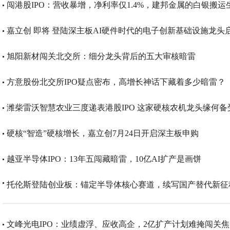
闯港股IPO：营收暴增，净利率仅1.4%，建邦金属的白银搬运
嘉立创 即将 登陆深主板AI硬件时代的电子创新基础设施龙头
旭阳新材闯关北交所：细分龙头背后的五大审核暗雷
方意股份北交所IPO疑点密布，高增长神话下藏着多少暗雷？
潍柴雷沃智慧农业三度递表港股IPO 这家硬核农机龙头缘何
硬核“智造”硬核增长，嘉立创7月24日开启深主板申购
越亚半导体IPO：13年五闯藏暗雷，10亿AI扩产是画饼
托伦斯登陆创业板：锚定半导体核心赛道，续写国产替代新征
文峰光电IPO：业绩虚浮、应收高企，2亿扩产计划难掩闯关焦