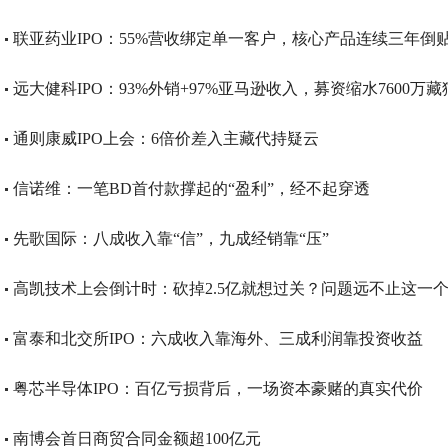
联亚药业IPO：55%营收绑定单一客户，核心产品连续三年倒
远大健科IPO：93%外销+97%亚马逊收入，募资缩水7600万藏
通则康威IPO上会：6倍价差入主藏代持疑云
信诺维：一笔BD首付款撑起的“盈利”，经不起穿透
先歌国际：八成收入靠“信”，九成经销靠“压”
高凯技术上会倒计时：砍掉2.5亿就想过关？问题远不止这一
富泰和北交所IPO：六成收入靠海外、三成利润靠投资收益
粤芯半导体IPO：百亿亏损背后，一场资本豪赌的真实代价
南博会首日商贸合同金额超100亿元