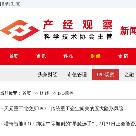
[登录]
[注册]
新
首页
资 讯
科 技
财 经
食 药
头条财经
市值管理
IPO观察
金融
当前位置：
首页
>>
财 经
>>
IPO观察
天元重工北交所IPO：传统重工企业闯关的五大隐形风险
猎奇智能IPO：绑定中际旭创的“单腿选手”，7月31日上会能