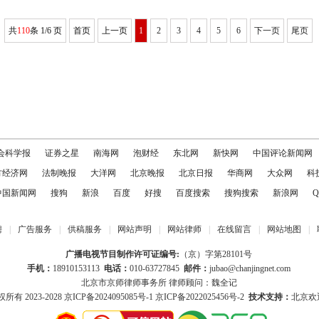
共
110
条 1/6 页
首页
上一页
1
2
3
4
5
6
下一页
尾页
会科学报
证券之星
南海网
泡财经
东北网
新快网
中国评论新闻网
方经济网
法制晚报
大洋网
北京晚报
北京日报
华商网
大众网
科
中国新闻网
搜狗
新浪
百度
好搜
百度搜索
搜狗搜索
新浪网
Q
聘
|
广告服务
|
供稿服务
|
网站声明
|
网站律师
|
在线留言
|
网站地图
|
广播电视节目制作许可证编号:
（京）字第28101号
手机：
18910153113
电话：
010-63727845
邮件：
jubao@chanjingnet.com
北京市京师律师事务所 律师顾问：魏全记
所有 2023-2028
京ICP备2024095085号-1
京ICP备2022025456号-2
技术支持：
北京欢