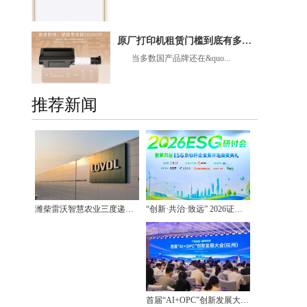
原厂打印机租赁门槛到底有多高？汉印超激鼓凭什么能做好租赁服务
当多数国产品牌还在&quo...
推荐新闻
“创新·共治·致远” 2026证券之星ESG年度研讨会在沪闭幕
潍柴雷沃智慧农业三度递表港股IPO 这家硬核农机龙头缘何备受市场期待？
首届“AI+OPC”创新发展大会在杭州举行