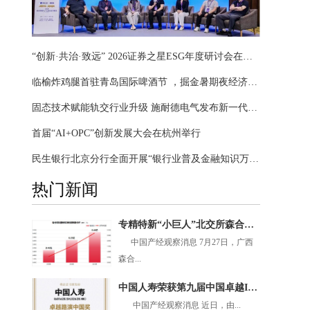
“创新·共治·致远” 2026证券之星ESG年度研讨会在沪闭幕
临榆炸鸡腿首驻青岛国际啤酒节 ，掘金暑期夜经济黄金赛道
固态技术赋能轨交行业升级 施耐德电气发布新一代智慧配电方案
首届“AI+OPC”创新发展大会在杭州举行
民生银行北京分行全面开展“银行业普及金融知识万里行”暨“防范非法金融活动宣传月”主题活动
热门新闻
专精特新“小巨人”北交所森合高科：绿色矿山赛道上的隐形冠军
中国产经观察消息 7月27日，广西
森合...
中国人寿荣获第九届中国卓越IR评选“卓越路演中国奖十强”
中国产经观察消息 近日，由...