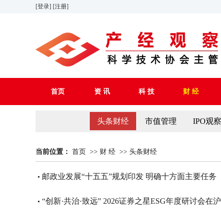
[登录]
[注册]
首页
资 讯
科 技
财 经
头条财经
市值管理
IPO观
当前位置：
首页
>>
财 经
>>
头条财经
邮政业发展“十五五”规划印发 明确十方面主要任务
“创新·共治·致远” 2026证券之星ESG年度研讨会在