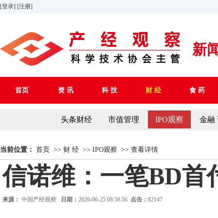
[登录]
[注册]
新
首页
资 讯
科 技
财 经
食 药
头条财经
市值管理
IPO观察
金融
当前位置：
首页
>>
财 经
>>
IPO观察
>>
查看详情
信诺维：一笔BD首
来源：
中国产经观察
日期：
2026-06-25 08:58:56
点击：
82147