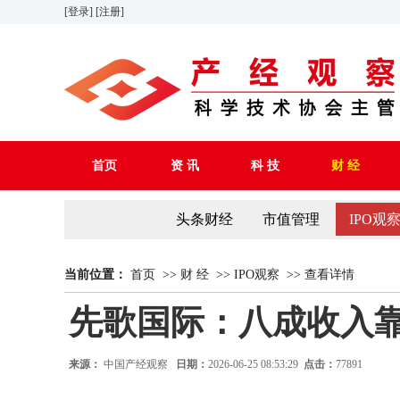
[登录]
[注册]
首页
资 讯
科 技
财 经
头条财经
市值管理
IPO观
当前位置：
首页
>>
财 经
>>
IPO观察
>>
查看详情
先歌国际：八成收入靠
来源：
中国产经观察
日期：
2026-06-25 08:53:29
点击：
77891