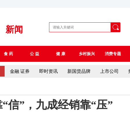
新闻
食 药
公 益
健 康
乡村振兴
消费专题
察
金融 证券
即时资讯
新国货品牌
上市公司
“信”，九成经销靠“压”