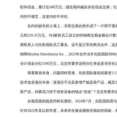
职补偿金，累计近490万元；报告期内确实存在现金交易
内控不规范，这是内控不存在。
在内控缺失的土壤上，关联交易自然长成了一片密不透风的丛林。202
元和229.55万元。与4家前员工设立的经销商交易金额合
商联系人与先歌国际员工重名。这不是正常的商业合作，这是体外循
销商Rhythm Distribution Inc.，2025年合
合计现金分红5500万元，北交所要求说明分红资金是否存
再看募资本身，问题同样荒唐。先歌国际最初拟募资3.27
技术改造项目本身：该项目不涉及新增产能及新产品，截至202
新产品，却要花25倍于现有设备的钱去“技改”？北交所要
合规层面的隐患同样在累积。2024年7月，先歌国际因与吉
针对2022年及以前年度，未来存在被追缴相关税款的风险，