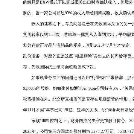
的解释是EXW模式下以完成报关出口时点确认收入，但境
脚的。当一家公司超过93%的收入靠经销商买断、收入确认
收入的迷雾之下，存货问题是悬在先歌国际头顶的另一把达摩克利
货周转率仅约1.28次，意味着一批货从入库到卖出，平均需
划分存货正常品与滞销品的规定，直到2025年7月方才制定。
跌价准备，对应的正是这些“糊里糊涂”卖出去的长库龄存货。
存，先歌国际的业绩将面临断崖式下跌。
如果说业务层面的问题还可以用“行业特性”来搪塞，那么
93.00%的股份。姐姐张茵如通过Ampton公司持有5%
秋霞排除在外。北交所直接质问是否存在规避监管的情形，公
年11月才因“年事已高”辞任。这样的关系，说“未参与日常经
家族100%控制之下，财务内控的失守更加触目惊心。2022
2025年，公司第三方回款金额分别为 3278.27万元、3640