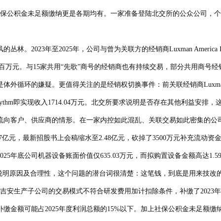
；社保公积金未足额缴纳更是各期均有。一家准备登陆北交所的公众公司，
3年至2025年，公司与曾为关联方的经销商Luxman America Inc.
计数百万元。与15家共用“先歌”商号的经销商也有持续交易，部分共用商
环的嫌疑。更值得关注的是经销权切换事件：前关联经销商Luxman Ame
作当年先歌国际对Rhythm即实现收入1714.04万元。北交所要求说明是否存在
在流向客户、供应商的情形。在一家内控如此混乱、关联交易如此密集的公司
亿元，最新招股书上会稿缩水至2.48亿元，砍掉了3500万元补充流动
5年底公司机器设备账面价值仅635.03万元，而拟购置设备金额高达1.
求说明原因及合理性，这个问题的潜台词很清楚：这笔钱，到底是用来技改
安生产子公司的交易模式不符合研发费用加计扣除条件，补缴了2023年度的企
补缴金额可能占2025年度利润总额的15%以下。加上社保公积金未足额