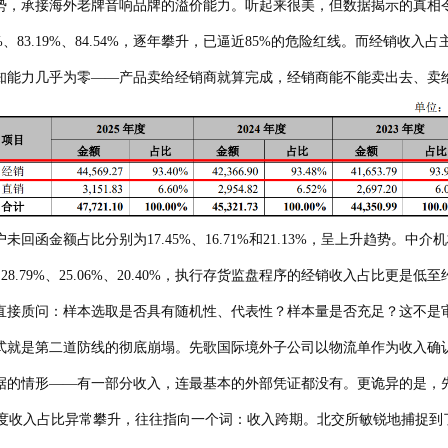
接海外老牌音响品牌的溢价能力。听起来很美，但数据揭示的真相令人不安。
%、83.19%、84.54%，逐年攀升，已逼近85%的危险红线。而经销收入占主
知能力几乎为零——产品卖给经销商就算完成，经销商能不能卖出去、卖
额占比分别为17.45%、16.71%和21.13%，呈上升趋势。中介机
为 28.79%、25.06%、20.40%，执行存货监盘程序的经销收入占比
直接质问：样本选取是否具有随机性、代表性？样本量是否充足？这不是
就是第二道防线的彻底崩塌。先歌国际境外子公司以物流单作为收入确认
的情形——有一部分收入，连最基本的外部凭证都没有。更诡异的是，先
四季度收入占比异常攀升，往往指向一个词：收入跨期。北交所敏锐地捕捉