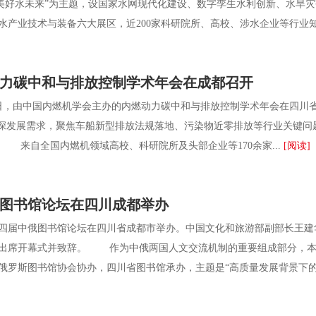
造美好水未来”为主题，设国家水网现代化建设、数字孪生水利创新、水旱
水产业技术与装备六大展区，近200家科研院所、高校、涉水企业等行业知名
燃动力碳中和与排放控制学术年会在成都召开
，由中国内燃机学会主办的内燃动力碳中和与排放控制学术年会在四川省
纵深发展需求，聚焦车船新型排放法规落地、污染物近零排放等行业关键
 来自全国内燃机领域高校、科研院所及头部企业等170余家...
[阅读]
图书馆论坛在四川成都举办
届中俄图书馆论坛在四川省成都市举办。中国文化和旅游部副部长王建
出席开幕式并致辞。 作为中俄两国人文交流机制的重要组成部分，本
俄罗斯图书馆协会协办，四川省图书馆承办，主题是“高质量发展背景下的图书