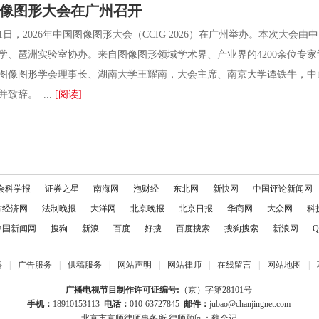
国图像图形大会在广州召开
1日，2026年中国图像图形大会（CCIG 2026）在广州举办。本次大
学、琶洲实验室协办。来自图像图形领域学术界、产业界的4200余位专
图像图形学会理事长、湖南大学王耀南，大会主席、南京大学谭铁牛，中
致辞。 ...
[阅读]
会科学报
证券之星
南海网
泡财经
东北网
新快网
中国评论新闻网
方经济网
法制晚报
大洋网
北京晚报
北京日报
华商网
大众网
科
中国新闻网
搜狗
新浪
百度
好搜
百度搜索
搜狗搜索
新浪网
Q
聘
|
广告服务
|
供稿服务
|
网站声明
|
网站律师
|
在线留言
|
网站地图
|
广播电视节目制作许可证编号:
（京）字第28101号
手机：
18910153113
电话：
010-63727845
邮件：
jubao@chanjingnet.com
北京市京师律师事务所 律师顾问：魏全记