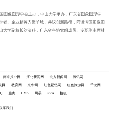
会由中国图像图形学会主办，中山大学承办，广东省图象图形学
家学者、企业精英齐聚羊城，共议创新路径，同谱湾区图像图
山大学副校长刘济科，广东省科协党组成员、专职副主席林
南京报业网
河北新闻网
北方新闻网
黔讯网
技网
教育网
京华网
红色记忆网
红色旅游网
千龙网
Q
雅虎
CMS
网易
sohu
搜狐
联系我们