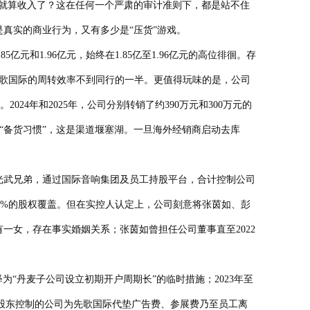
，就算收入了？这在任何一个严肃的审计准则下，都是站不住
真实的商业行为，又有多少是“压货”游戏。
和1.96亿元，始终在1.85亿至1.96亿元的高位徘徊。存
次，先歌国际的周转效率不到同行的一半。更值得玩味的是，公司
4年和2025年，公司分别转销了约390万元和300万元的
不是“备货习惯”，这是渠道堰塞湖。一旦海外经销商启动去库
光武兄弟，通过国际音响集团及员工持股平台，合计控制公司
100%的股权覆盖。但在实控人认定上，公司刻意将张茵如、彭
一女，存在事实婚姻关系；张茵如曾担任公司董事直至2022
释为“丹麦子公司设立初期开户周期长”的临时措施；2023年至
29%；控股股东控制的公司为先歌国际代垫广告费、参展费乃至员工离