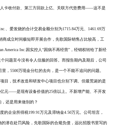
个人卡收付款、第三方回款上亿、关联方代垫费用——这不是
、爱发烧的合计交易金额分别为1715.84万元、1461.69万
号经销商成立时间极短即开展合作，先歌国际销售占比较高，工
rica Inc.因实控人“因病不再经营”，经销权转给了新经
其他利益安排，这个问题至今没有令人信服的回答。而报告期内及期后，公司
里，5500万现金分红的去向，是一个不能不追问的问题。
资金项目，技术改造和研发中心项目也分别下调。但最荒诞的是
59亿元——是现有设备价值的25倍以上。不新增产能、不开发
的，还是用来做别的？
业所得税199.91万元及滞纳金4.50万元。公司坦言，
缴纳的潜在处罚风险，先歌国际的合规负债，远比招股书里写的