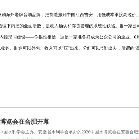
海外老牌音响品牌，把制造搬到中国江西吉安，用低成本承接高溢价。毛
治理下内控的全面溃败，是收入确认和存货管理的系统性缺陷。当一家公
且内控形同虚设——你很难相信，这是一家准备好成为公众公司的企业。6
收购、制造可以外包、收入可以“压”出来、分红可以“流”出去，所谓的“
国水博览会在合肥开幕
国水利学会主办、安徽省水利学会承办的2026中国水博览会在安徽合