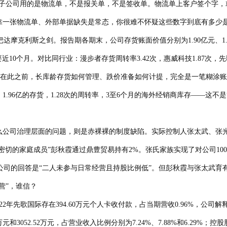
外子公司用的是物流单，不是报关单，不是签收单。物流单上客户签个字
靠一张物流单、外部单据缺失是常态，你很难不怀疑这些数字到底有多少是
斯之剑。报告期各期末，公司存货账面价值分别为1.90亿元、1.85亿元
要近10个月。对比同行业：漫步者存货周转率3.42次，惠威科技1.87
在此之前，长库龄存货如何管理、跌价准备如何计提，完全是一笔糊涂账。202
1.96亿的存货，1.28次的周转率，3至6个月的海外经销商库存——这
公司治理层面的问题，则是赤裸裸的制度缺陷。实际控制人张太武、张
，“关系密切的家庭成员”彭秋霞通过鼎豊贸易持有2%。张氏家族实现了对公司
司的回答是“二人未参与日常经营且持股比例低”。但彭秋霞与张太武育有
营”，谁信？
年先歌国际存在394.60万元个人卡收付款，占当期营收0.96%，公司解
.71万元和3052.52万元，占营业收入比例分别为7.24%、7.88%和6.