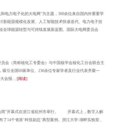
智化和电力电子化的大电网”为主题，300余位来自国内外重要学
讨新能源规模化发展、人工智能技术快速迭代、电力电子技
绘全球能源转型与可持续发展新蓝图。国际大电网委员会
委员会（简称核化工专委会）与中国核学会核化工分会联合主
，吸引全国69家单位、230余位专家学者及行业代表齐聚一
会报...
[阅读]
技活动周”开幕式在浙江省杭州市举行。 开幕式上，数字人解
了14个省派“科技副总”典型案例。浙江大学-湖畔实验室、