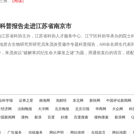
角...
[阅读]
院士科普报告走进江苏省南京市
江苏省科协主办，江苏省科协人才服务中心、江宁区科协等承办的院士
地质古生物研究所研究员朱茂炎受邀作专题科普报告，600余名师生代表
朱茂炎以“破解寒武纪生命大爆发之谜”为题，用通俗直白的语言，搭配化
会科学报
证券之星
南海网
泡财经
东北网
新快网
中国评论新闻网
方经济网
法制晚报
大洋网
北京晚报
北京日报
华商网
大众网
科
中国新闻网
搜狗
新浪
百度
好搜
百度搜索
搜狗搜索
新浪网
Q
聘
|
广告服务
|
供稿服务
|
网站声明
|
网站律师
|
在线留言
|
网站地图
|