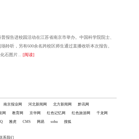
科普报告进校园活动在江苏省南京市举办。中国科学院院士、
到场聆听，另有600余名跨校区师生通过直播收听本次报告。
石图片...
[阅读]
南京报业网
河北新闻网
北方新闻网
黔讯网
技网
教育网
京华网
红色记忆网
红色旅游网
千龙网
Q
雅虎
CMS
网易
sohu
搜狐
联系我们