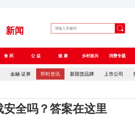
新闻
食 药
公 益
健 康
乡村振兴
消费专题
察
金融 证券
即时资讯
新国货品牌
上市公司
载安全吗？答案在这里