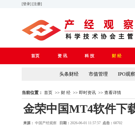
[登录]
[注册]
首页
资 讯
科 技
财 经
头条财经
市值管理
IPO观
当前位置：
首页
>>
财 经
>>
即时资讯
>>
查看详情
金荣中国MT4软件下
来源：
中国产经观察
日期：
2026-06-01 11:57:57
点击：
68702