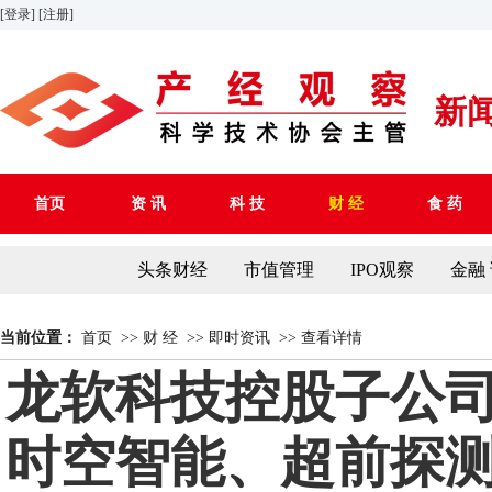
[登录]
[注册]
新
首页
资 讯
科 技
财 经
食 药
头条财经
市值管理
IPO观察
金融
当前位置：
首页
>>
财 经
>>
即时资讯
>>
查看详情
龙软科技控股子公
时空智能、超前探