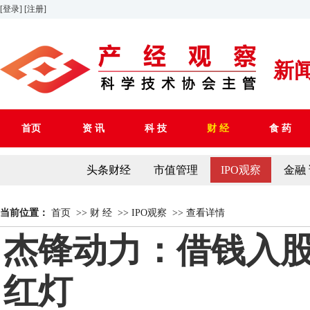
[登录]
[注册]
新
首页
资 讯
科 技
财 经
食 药
头条财经
市值管理
IPO观察
金融
当前位置：
首页
>>
财 经
>>
IPO观察
>>
查看详情
杰锋动力：借钱入
红灯