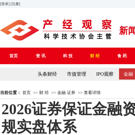
[登录]
[注册]
新
首页
资 讯
科 技
财 经
食 药
头条财经
市值管理
IPO观察
金融
当前位置：
首页
>>
财 经
>>
金融 证券
>>
查看详情
2026证券保证金
规实盘体系