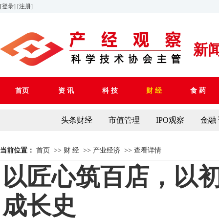
[登录]
[注册]
新
首页
资 讯
科 技
财 经
食 药
头条财经
市值管理
IPO观察
金融
当前位置：
首页
>>
财 经
>>
产业经济
>>
查看详情
以匠心筑百店，以初
成长史