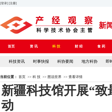
[登录]
[注册]
新
首页
资 讯
科 技
财 经
食 药
科技资讯
时事快报
科协要闻
地方科协
即
当前位置：
首页
>>
科 技
>>
图说世界
>>
查看详情
新疆科技馆开展“致
动