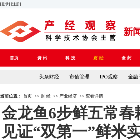
[登录]
[注册]
新
首页
资 讯
科 技
财 经
食 药
头条财经
市值管理
IPO观察
金融
当前位置：
首页
>>
财 经
>>
产业经济
>>
查看详情
金龙鱼6步鲜五常春
见证“双第一”鲜米