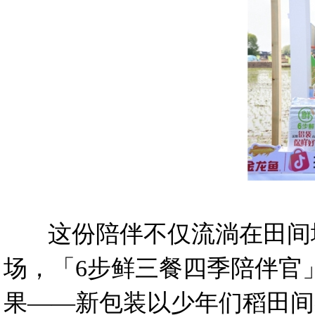
这份陪伴不仅流淌在田间地
场，「6步鲜三餐四季陪伴官
果——新包装以少年们稻田间