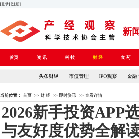
[登录]
[注册]
新
首页
资 讯
科 技
财 经
食 药
头条财经
市值管理
IPO观察
金融
当前位置：
首页
>>
财 经
>>
即时资讯
>>
查看详情
2026新手投资AP
与友好度优势全解