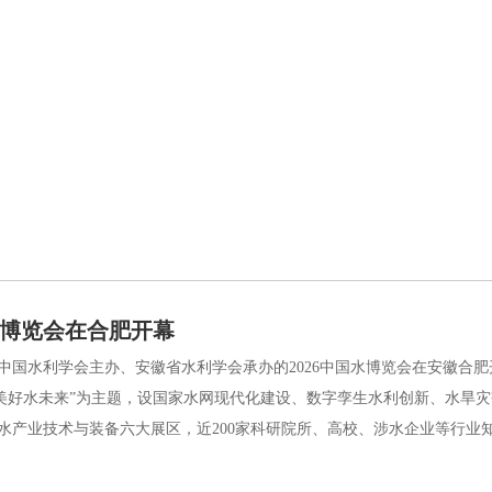
国水博览会在合肥开幕
国水利学会主办、安徽省水利学会承办的2026中国水博览会在安徽合
造美好水未来”为主题，设国家水网现代化建设、数字孪生水利创新、水旱
水产业技术与装备六大展区，近200家科研院所、高校、涉水企业等行业知名