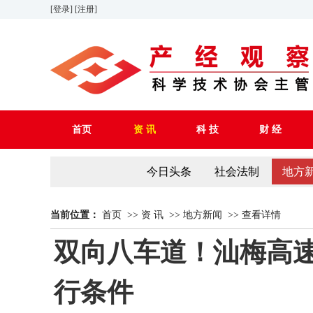
[登录]
[注册]
首页
资 讯
科 技
财 经
今日头条
社会法制
地方
当前位置：
首页
>>
资 讯
>>
地方新闻
>>
查看详情
双向八车道！汕梅高
行条件