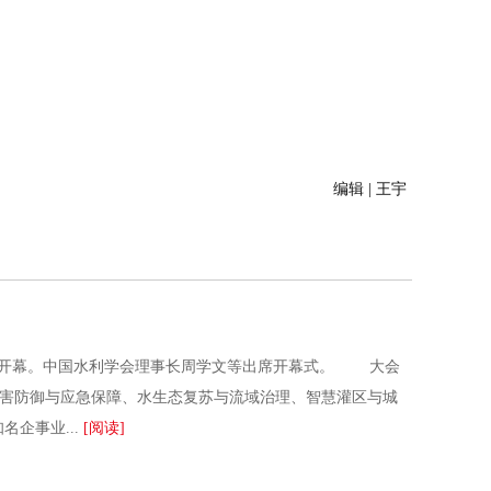
编辑 | 王宇
肥开幕。中国水利学会理事长周学文等出席开幕式。 大会
灾害防御与应急保障、水生态复苏与流域治理、智慧灌区与城
企事业...
[阅读]