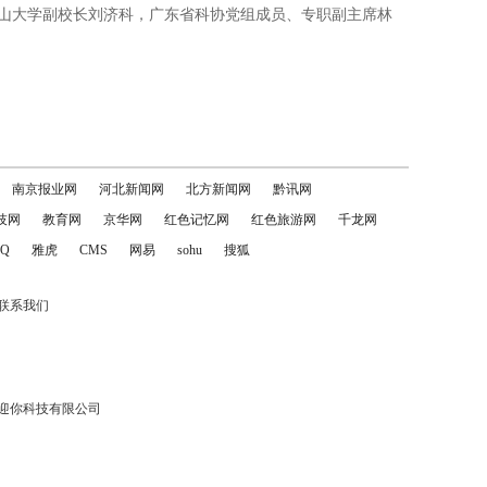
山大学副校长刘济科，广东省科协党组成员、专职副主席林
南京报业网
河北新闻网
北方新闻网
黔讯网
技网
教育网
京华网
红色记忆网
红色旅游网
千龙网
Q
雅虎
CMS
网易
sohu
搜狐
联系我们
迎你科技有限公司