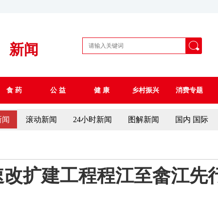
新闻
食 药
公 益
健 康
乡村振兴
消费专题
新闻
滚动新闻
24小时新闻
图解新闻
国内 国际
速改扩建工程程江至畲江先