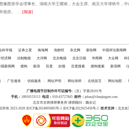
图像图形学会理事长、湖南大学王耀南，大会主席、南京大学谭铁牛，中
致辞。 ...
[阅读]
会科学报
证券之星
南海网
泡财经
东北网
新快网
中国评论新闻网
方经济网
法制晚报
大洋网
北京晚报
北京日报
华商网
大众网
科
中国新闻网
搜狗
新浪
百度
好搜
百度搜索
搜狗搜索
新浪网
Q
聘
|
广告服务
|
供稿服务
|
网站声明
|
网站律师
|
在线留言
|
网站地图
|
广播电视节目制作许可证编号:
（京）字第28101号
手机：
18910153113
电话：
010-63727845
邮件：
jubao@chanjingnet.com
北京市京师律师事务所 律师顾问：魏全记
所有 2023-2028
京ICP备2024095085号-1
京ICP备2022025456号-2
技术支持：
北京欢