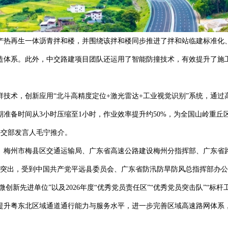
热再生一体沥青拌和楼，并围绕该拌和楼同步推进了拌和站临建标准化、
造体系。此外，中交路建项目团队还运用了智能防撞技术，有效提升了施
术，创新应用“北斗高精度定位+激光雷达+工业视觉识别”系统，通过
准备时间从3小时压缩至1小时，作业效率提升约50%，为全国山岭重
外交部发言人毛宁推介。
梅州市梅县区交通运输局、广东省高速公路建设梅州分指挥部、广东省路
表现突出，受到中国共产党平远县委员会、广东省防汛防旱防风总指挥部办
微创新先进单位”以及2026年度“优秀党员责任区”“优秀党员突击队”“标
升粤东北区域通道通行能力与服务水平，进一步完善区域高速路网体系，