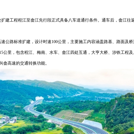
速改扩建工程程江至畲江先行段正式具备八车道通行条件。通车后，畲江往
公路标准扩建，设计时速100公里，主要施工内容涵盖路基、路面及桥梁工程
.15公里，包含程江、梅南、水车、畲江四处互通，大亨大桥、涉铁工程
担兴畲高速的交通转换功能。