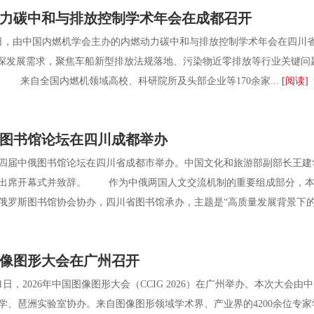
燃动力碳中和与排放控制学术年会在成都召开
，由中国内燃机学会主办的内燃动力碳中和与排放控制学术年会在四川省
纵深发展需求，聚焦车船新型排放法规落地、污染物近零排放等行业关键
 来自全国内燃机领域高校、科研院所及头部企业等170余家...
[阅读]
图书馆论坛在四川成都举办
届中俄图书馆论坛在四川省成都市举办。中国文化和旅游部副部长王建
出席开幕式并致辞。 作为中俄两国人文交流机制的重要组成部分，本
俄罗斯图书馆协会协办，四川省图书馆承办，主题是“高质量发展背景下的图书
国图像图形大会在广州召开
1日，2026年中国图像图形大会（CCIG 2026）在广州举办。本次大
学、琶洲实验室协办。来自图像图形领域学术界、产业界的4200余位专