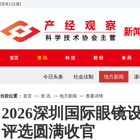
[登录]
[注册]
新
首页
资 讯
科 技
财 经
食 药
今日头条
社会法制
地方新闻
滚
当前位置：
首页
>>
资 讯
>>
地方新闻
>>
查看详情
2026深圳国际眼
评选圆满收官