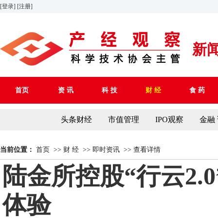
[登录]
[注册]
新
首页
资 讯
科 技
财 经
食 药
头条财经
市值管理
IPO观察
金融
当前位置：
首页
>>
财 经
>>
即时资讯
>>
查看详情
陆金所控股“行云2
体验