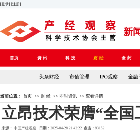
[登录]
[注册]
新
首页
资 讯
科 技
财 经
食 药
头条财经
市值管理
IPO观察
金融
当前位置：
首页
>>
财 经
>>
即时资讯
>>
查看详情
立昂技术荣膺“全国
来源：
中国产经观察
日期：
2025-04-28 21:42:22
点击：
93152