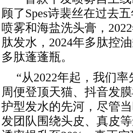
顾了Spes诗裴丝在过去
喷雾和海盐洗头膏，202
肽发水，2024年多肽控
多肽蓬蓬瓶。
“从2022年起，我们
周便登顶天猫、抖音发膜榜
护型发水的先河，尽管当
发团队围绕头皮、真皮等