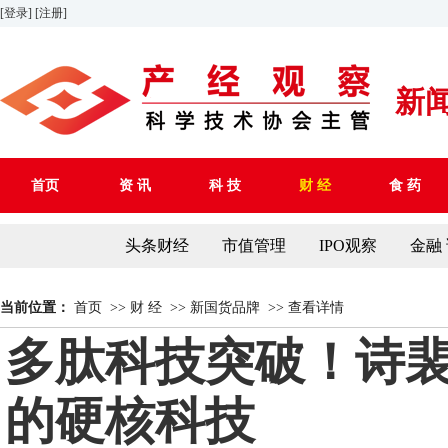
[登录]
[注册]
新
首页
资 讯
科 技
财 经
食 药
头条财经
市值管理
IPO观察
金融
当前位置：
首页
>>
财 经
>>
新国货品牌
>>
查看详情
多肽科技突破！诗
的硬核科技