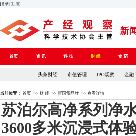
[登录]
[注册]
新
首页
资 讯
科 技
财 经
食 药
头条财经
市值管理
IPO观察
金融
当前位置：
首页
>>
财 经
>>
新国货品牌
>>
查看详情
苏泊尔高净系列净
3600多米沉浸式体