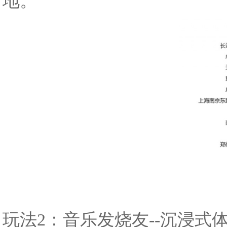
地。
玩法2：音乐发烧友--沉浸式