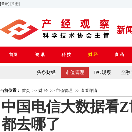
[登录]
[注册]
新
首页
资 讯
科 技
财 经
食 药
头条财经
市值管理
IPO观察
金融
当前位置：
首页
>>
财 经
>>
市值管理
>>
查看详情
中国电信大数据看
都去哪了