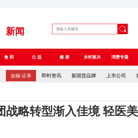
新闻
食 药
公 益
健 康
乡村振兴
消费专题
察
金融 证券
即时资讯
新国货品牌
上市公司
团战略转型渐入佳境 轻医