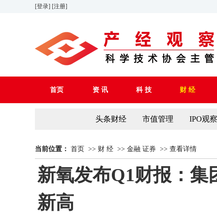
[登录]
[注册]
首页
资 讯
科 技
财 经
头条财经
市值管理
IPO观
当前位置：
首页
>>
财 经
>>
金融 证券
>>
查看详情
新氧发布Q1财报：集
新高