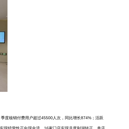
度核销付费用户超过45500人次，同比增长874%；活跃
门店实现经营性正向现金流，16家门店实现月度利润转正，单店