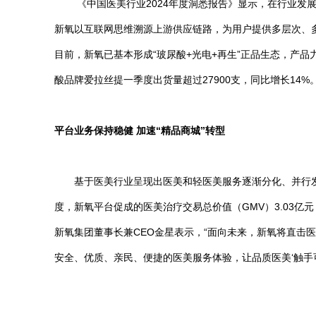
《中国医美行业2024年度洞悉报告》显示，在行业发展
新氧以互联网思维溯源上游供应链路，为用户提供多层次、
目前，新氧已基本形成“玻尿酸+光电+再生”正品生态，产品
酸品牌爱拉丝提一季度出货量超过27900支，同比增长14%
平台业务保持稳健 加速“精品商城”转型
基于医美行业呈现出医美和轻医美服务逐渐分化、并行发展的
度，新氧平台促成的医美治疗交易总价值（GMV）3.03亿
新氧集团董事长兼CEO金星表示，“面向未来，新氧将直
安全、优质、亲民、便捷的医美服务体验，让品质医美‘触手