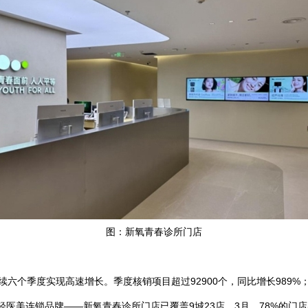
图：新氧青春诊所门店
个季度实现高速增长。季度核销项目超过92900个，同比增长989%；季
新氧轻医美连锁品牌——新氧青春诊所门店已覆盖9城23店。3月，78%的