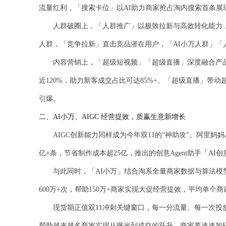
流量红利，「搜索卡位」以AI助力商家抢占淘内搜索首条
人群破圈上，「人群推广」以极致拉新与高效转化能力，帮助
人群，「竞争拉新」直击竞品潜在用户，「AI小万人群」「
内容营销上，「超级短视频」「超级直播」深度融合产品功
近120%，助力新客成交占比可达85%+。「超级直播」带
引爆。
二、AI小万、AIGC 经营提效，质赢生意新增长
AIGC
创新能力同样成为今年双11的“神助攻”。阿里妈妈
亿+条，节省制作成本超25亿，推出的创意Agent助手「AI
与此同时，「AI小万」结合淘系全量商家数据与算法模型，
600万+次，帮助150万+商家实现大促经营提效，平均单个商
现货期正值双11冲刺关键窗口，每一分流量、每一次投放
帮助越来越多商家实现从曝光到成交的跃升。商家要速速加码