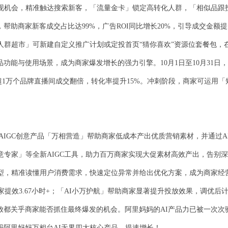
展现机会，精准触达搜索新客，「流量金卡」锁定高转化人群，「相似品跟
商家新客成交占比达99%，广告ROI同比增长20%，引导成交金额提
人群超市」可新建自定义推广计划或定投首页“猜你喜欢”资源位套餐包，
能与使用场景，成为商家爆发增长的强力引擎。10月1日至10月31日
动超1万个品牌直播间成交翻倍，转化率提升15%。冲刺阶段，商家可运用
AIGC创意产品「万相营造」帮助商家低成本产出优质营销素材，并通过AI
创意专家」等全新AIGC工具，助力百万商家实现大促素材高效产出，告别深夜
精准读懂用户消费需求，快速定位异常并给出优化方案，成为商家经营的“得
家提效3.67小时+；「AI小万护航」帮助商家显著提升投放效果，调优后计划
都关乎商家能否抓住最终爆发的机会。阿里妈妈的AI产品力已被一次次
阿里妈妈万相台AI无界四大核心产品，提速增长！