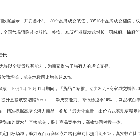
日数据显示：开卖首小时，80个品牌成交破亿，30516个品牌成交翻倍，
时，全国气温骤降带动服饰、美妆、3C等行业爆发式增长，羽绒服、棉服
增长
无界以全场景数智能力，为商家提供了强有力的增长支撑。
双位数增长，成交笔数同比增长超20%。
10月1日-10月31日期间，「货品全站推」助力20万+商家成交增长20
提升直接成交增幅20%+；「净成交能力」降低秒退率10%+，新品破百单
」精准挖掘高增长潜力商品，叠加「最大化拿量」出价方式实现更稳定持
配平衡加购蓄水与直接成交，提升商品竞争力，高效协同种搜一体。
定目标场域，助力近百万商家点击转化率同比提升近40%，真实投产比同