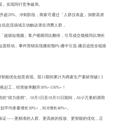
投」实现同行竞争破局。
升超20%。冲刺阶段，商家可通过「人群仪表盘」洞察高潜
在信息流场域主动触达潜在消费人群 。
，「超级短视频」客户规模同比翻倍，引导成交规模同比增长
「短直联动」事件营销实现播前预约-播中引流-播后追投全链路
智能优化创意表现。双11期间累计为商家生产素材突破1.5
赶工，经营效率翻升30%~150%+！
力搭档”。10月1日至10月31日期间，AI小万累积调用
平均拿量增长30%+，ROI增长40%+。
验证——更精准的人群、更高效的投放、更智能的优化，正