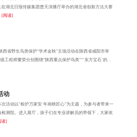
登上在湖北日报传媒集团楚天演播厅举办的湖北省创新方法大赛
.
[阅读]
暨陕西省野生鸟类保护“学术金秋”主场活动在陕西省咸阳市举
师董荣分别围绕“陕西重点保护鸟类”“‘东方宝石’的...
活动
次活动以“检护万家安 年画映匠心”为主题，为参与者带来一
检测院。进入展厅，孩子们在专业讲解员的带领下，大家依
阅读]