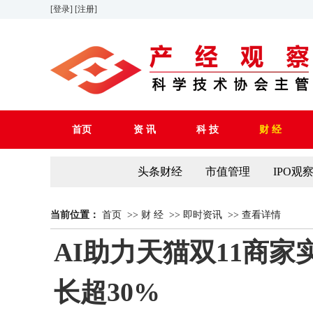
[登录]
[注册]
首页
资 讯
科 技
财 经
头条财经
市值管理
IPO观
当前位置：
首页
>>
财 经
>>
即时资讯
>>
查看详情
AI助力天猫双11商
长超30%