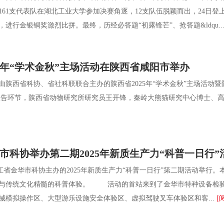
161支代表队在湖北工业大学参加决赛角逐，12支队伍脱颖而出，24日
进行金银铜奖激烈比拼。最终，历经必答题“初露锋芒”、抢答题&ldqu..
25年“学术金秋”主场活动在陕西省咸阳市举办
由陕西省科协、省社科联联合主办的陕西省2025年“学术金秋”主场活动
环节，陕西省动物研究所研究员王开锋，秦岭大熊猫研究中心博士、高级工程
市科协举办第二期2025年新质生产力“科普一日行”
金华市科协主办的2025年新质生产力“科普一日行”第二期活动举行。本
与传统文化精髓的科普体验。 活动的首站来到了金华市特种设备检验
械模拟操作区、大型游乐设施安全体验区、虚拟驾驶叉车体验区和客...
[