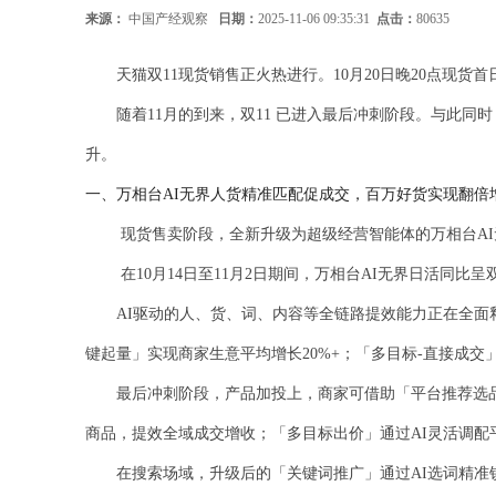
来源：
中国产经观察
日期：
2025-11-06 09:35:31
点击：
80635
天猫双11现货销售正火热进行。10月20日晚20点现货首
随着11月的到来，双11 已进入最后冲刺阶段。与此同
升。
一、万相台AI无界人货精准匹配促成交，百万好货实现翻倍
现货售卖阶段，全新升级为超级经营智能体的万相台AI
在10月14日至11月2日期间，万相台AI无界日活同比呈
AI
驱动的人、货、词、内容等全链路提效能力正在全面释放，
键起量」实现商家生意平均增长20%+；「多目标-直接成交」
最后冲刺阶段，产品加投上，商家可借助「平台推荐选品
商品，提效全域成交增收；「多目标出价」通过AI灵活调
在搜索场域，升级后的「关键词推广」通过AI选词精准锁