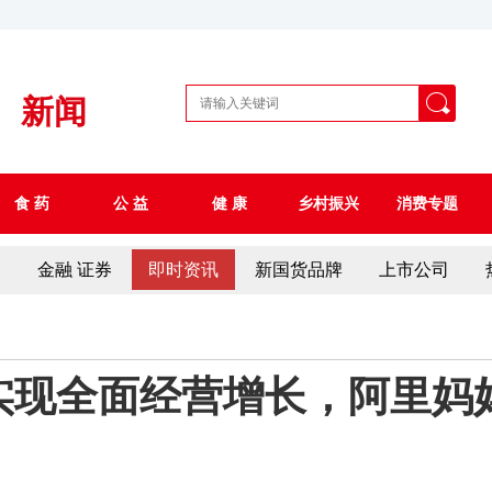
新闻
食 药
公 益
健 康
乡村振兴
消费专题
察
金融 证券
即时资讯
新国货品牌
上市公司
家实现全面经营增长，阿里