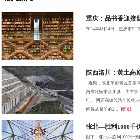
重庆：品书香迎接
2024年4月14日，重
陕西洛川：黄土高
近期，陕北革命老区首条高
西省延安市洛川县，由中铁二
行。 西延高铁线路全长约2
间将从目前的2...
[阅读]
张北—胜利1000
眼下，张北—胜利1000