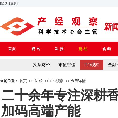
[登录]
[注册]
新
首页
资 讯
科 技
财 经
食 药
头条财经
市值管理
IPO观察
金融
当前位置：
首页
>>
财 经
>>
IPO观察
>>
查看详情
二十余年专注深耕香
加码高端产能