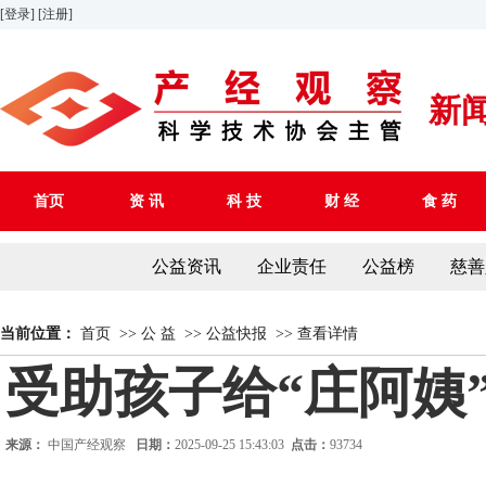
[登录]
[注册]
新
首页
资 讯
科 技
财 经
食 药
公益资讯
企业责任
公益榜
慈善
当前位置：
首页
>>
公 益
>>
公益快报
>>
查看详情
受助孩子给“庄阿姨
来源：
中国产经观察
日期：
2025-09-25 15:43:03
点击：
93734