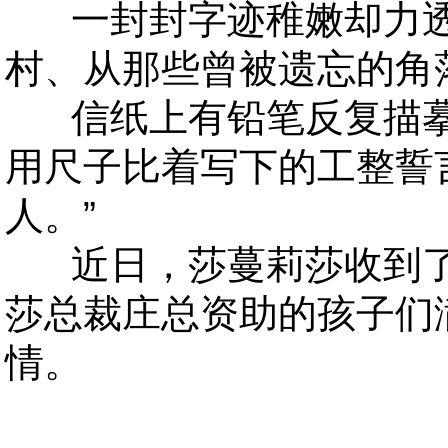
一封封字迹稚嫩却力透
村、从那些曾被遗忘的角
信纸上有铅笔反复描摹
用尺子比着写下的工整誓
人。”
近日，莎蔓莉莎收到了
莎总裁庄总资助的孩子们
情。