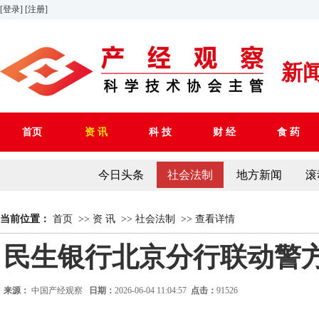
[登录]
[注册]
新
首页
资 讯
科 技
财 经
食 药
今日头条
社会法制
地方新闻
滚
当前位置：
首页
>>
资 讯
>>
社会法制
>>
查看详情
民生银行北京分行联动警方
来源：
中国产经观察
日期：
2026-06-04 11:04:57
点击：
91526