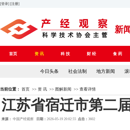
[登录]
[注册]
新
首页
资 讯
科 技
财 经
食 药
今日头条
社会法制
地方新闻
滚
当前位置：
首页
>>
资 讯
>>
图解新闻
>>
查看详情
江苏省宿迁市第二
来源：
中国产经观察
日期：
2026-05-19 20:02:55
点击：
3602