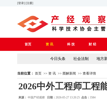
[登录]
[注册]
首页
资 讯
科 技
财 经
今日头条
社会法制
地方
当前位置：
首页
>>
资 讯
>>
图解新闻
>>
查看详情
2026中外工程师工
来源：
中国产经观察
日期：
2026-05-27 13:20:25
点击：
3584