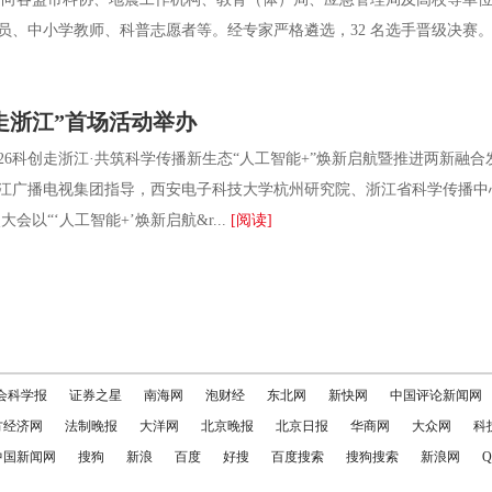
员、中小学教师、科普志愿者等。经专家严格遴选，32 名选手晋级决赛。 
创走浙江”首场活动举办
26科创走浙江·共筑科学传播新生态“人工智能+”焕新启航暨推进两新融
江广播电视集团指导，西安电子科技大学杭州研究院、浙江省科学传播
会以“‘人工智能+’焕新启航&r...
[阅读]
会科学报
证券之星
南海网
泡财经
东北网
新快网
中国评论新闻网
方经济网
法制晚报
大洋网
北京晚报
北京日报
华商网
大众网
科
中国新闻网
搜狗
新浪
百度
好搜
百度搜索
搜狗搜索
新浪网
Q