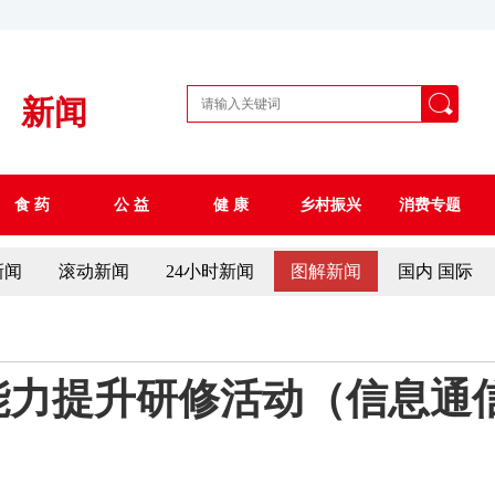
新闻
食 药
公 益
健 康
乡村振兴
消费专题
新闻
滚动新闻
24小时新闻
图解新闻
国内 国际
程能力提升研修活动（信息通