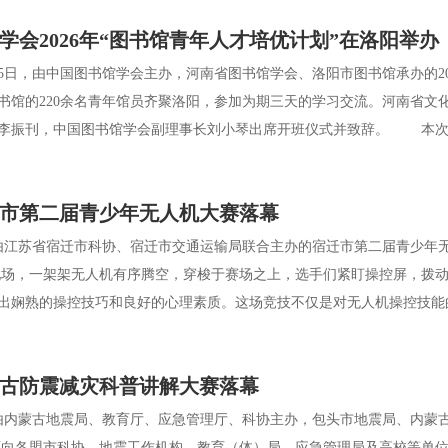
学会2026年“图书馆青年人才培优计划”在洛阳举办
5日，由中国图书馆学会主办，河南省图书馆学会、洛阳市图书馆承办的20
书馆的220余名青年馆员齐聚洛阳，参加为期三天的学习交流。河南省文
李振刊，中国图书馆学会副理事长刘小琴出席开班仪式并致辞。 本次培
市第二届青少年无人机大赛落幕
江苏省宿迁市科协、宿迁市交通运输局联合主办的宿迁市第二届青少年无
，一架架无人机有序腾空，穿梭于赛场之上，选手们紧盯操控屏，拨动
出娴熟的操控技巧和良好的心理素质。这场竞技不仅是对无人机操控技能的
古防震减灾科普讲解大赛落幕
内蒙古地震局、教育厅、应急管理厅、科协主办，包头市地震局、内蒙
各盟市科协、地震工作机构、教育（体）局、应急管理局及高校等单位征