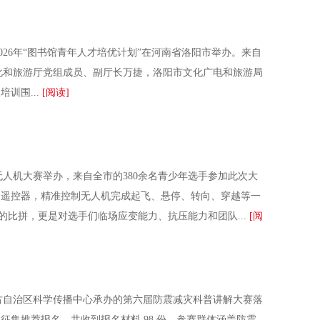
26年“图书馆青年人才培优计划”在河南省洛阳市举办。来自
化和旅游厅党组成员、副厅长万捷，洛阳市文化广电和旅游局
训围...
[阅读]
人机大赛举办，来自全市的380余名青少年选手参加此次大
遥控器，精准控制无人机完成起飞、悬停、转向、穿越等一
比拼，更是对选手们临场应变能力、抗压能力和团队...
[阅
古自治区科学传播中心承办的第六届防震减灾科普讲解大赛落
集推荐报名，共收到报名材料 98 份，参赛群体涵盖防震