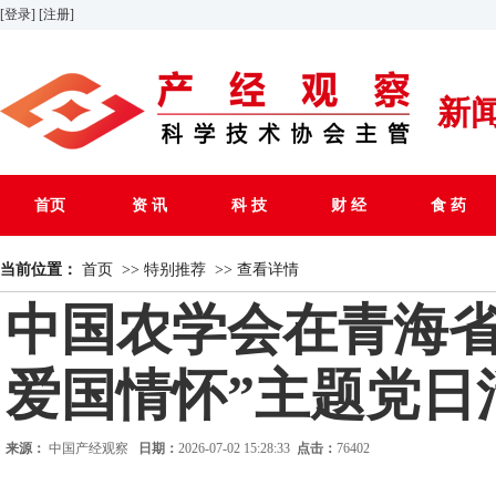
[登录]
[注册]
新
首页
资 讯
科 技
财 经
食 药
当前位置：
首页
>>
特别推荐
>>
查看详情
中国农学会在青海省
爱国情怀”主题党日
来源：
中国产经观察
日期：
2026-07-02 15:28:33
点击：
76402