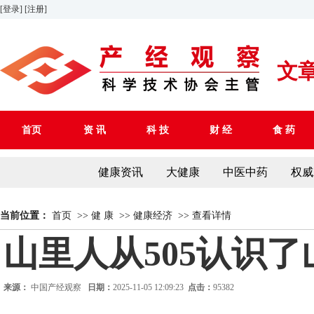
[登录]
[注册]
文
首页
资 讯
科 技
财 经
食 药
健康资讯
大健康
中医中药
权威
当前位置：
首页
>>
健 康
>>
健康经济
>>
查看详情
山里人从505认识
来源：
中国产经观察
日期：
2025-11-05 12:09:23
点击：
95382