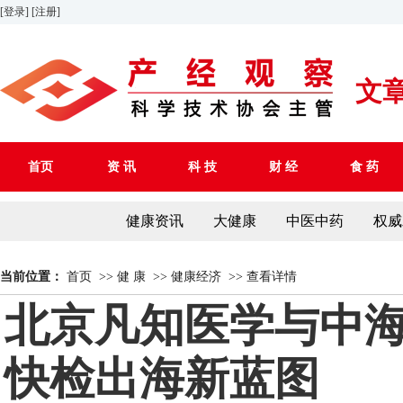
[登录]
[注册]
文
首页
资 讯
科 技
财 经
食 药
健康资讯
大健康
中医中药
权威
当前位置：
首页
>>
健 康
>>
健康经济
>>
查看详情
北京凡知医学与中
快检出海新蓝图