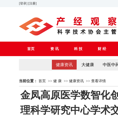
[登录]
[注册]
首页
资 讯
科 技
财 经
健康资讯
大健康
中医中
当前位置：
首页
>>
健 康
>>
健康资讯
>>
查看详情
金凤高原医学数智化创
理科学研究中心学术