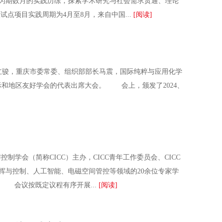
为期数月的实践历练，探索学术研究与社会需求贯通、理论
项目实践周期为4月至8月，来自中国...
[阅读]
立骏，重庆市委常委、组织部部长马震，国际纯粹与应用化学
织、国际和地区友好学会的代表出席大会。 会上，颁发了2024、
学会（简称CICC）主办，CICC青年工作委员会、CICC
挥与控制、人工智能、电磁空间管控等领域的20余位专家学
 会议按既定议程有序开展...
[阅读]