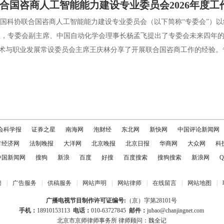
合国咨商人工智能能力建设专业委员会2026年度
国科协联合国咨商人工智能能力建设专业委员会（以下简称“专委会”）以
专委会副主席、中国自动化学会理事长杨孟飞提出了专委会未来四年的
术与职业发展常设委员会主席王庆林分享了开展联合国咨商工作的经验。专
会科学报
证券之星
南海网
泡财经
东北网
新快网
中国评论新闻网
方经济网
法制晚报
大洋网
北京晚报
北京日报
华商网
大众网
科
中国新闻网
搜狗
新浪
百度
好搜
百度搜索
搜狗搜索
新浪网
Q
聘
|
广告服务
|
供稿服务
|
网站声明
|
网站律师
|
在线留言
|
网站地图
|
广播电视节目制作许可证编号:
（京）字第28101号
手机：
18910153113
电话：
010-63727845
邮件：
jubao@chanjingnet.com
北京市京师律师事务所 律师顾问：魏全记