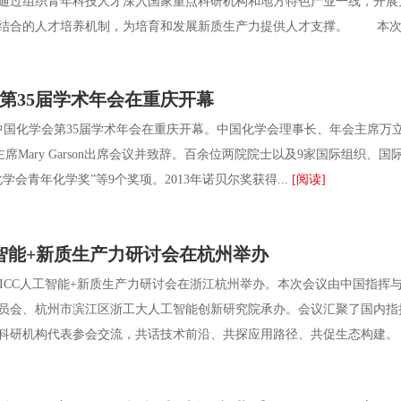
通过组织青年科技人才深入国家重点科研机构和地方特色产业一线，开展
结合的人才培养机制，为培育和发展新质生产力提供人才支撑。 本次试点
第35届学术年会在重庆开幕
国化学会第35届学术年会在重庆开幕。中国化学会理事长、年会主席万
C)主席Mary Garson出席会议并致辞。百余位两院院士以及9家国际组
国化学会青年化学奖”等9个奖项。2013年诺贝尔奖获得...
[阅读]
工智能+新质生产力研讨会在杭州举办
ICC人工智能+新质生产力研讨会在浙江杭州举办。本次会议由中国指挥与控制
员会、杭州市滨江区浙工大人工智能创新研究院承办。会议汇聚了国内指
科研机构代表参会交流，共话技术前沿、共探应用路径、共促生态构建。