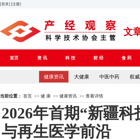
[登录]
[注册]
文
首页
资 讯
科 技
财 经
食 药
健康资讯
大健康
中医中药
权威
当前位置：
首页
>>
健 康
>>
健康资讯
>>
查看详情
2026年首期“新疆
与再生医学前沿