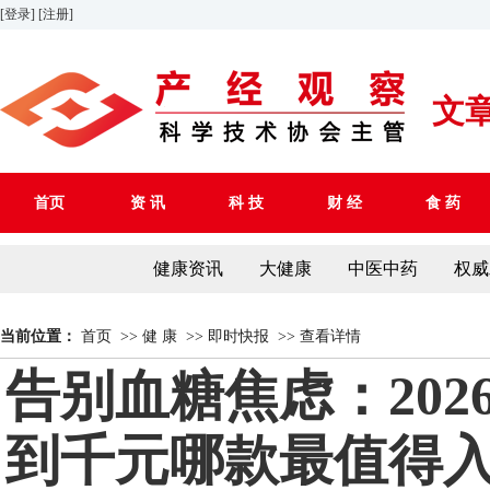
[登录]
[注册]
文
首页
资 讯
科 技
财 经
食 药
健康资讯
大健康
中医中药
权威
当前位置：
首页
>>
健 康
>>
即时快报
>>
查看详情
告别血糖焦虑：20
到千元哪款最值得