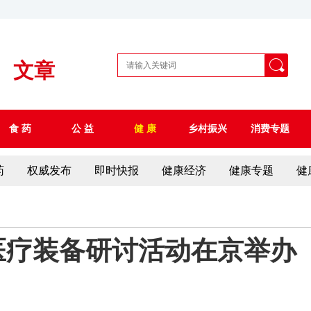
文章
食 药
公 益
健 康
乡村振兴
消费专题
药
权威发布
即时快报
健康经济
健康专题
健
医疗装备研讨活动在京举办