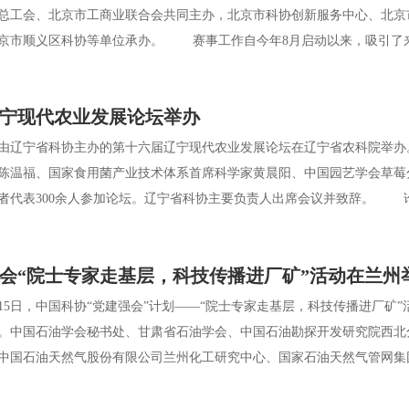
总工会、北京市工商业联合会共同主办，北京市科协创新服务中心、北京
京市顺义区科协等单位承办。 赛事工作自今年8月启动以来，吸引了来自
宁现代农业发展论坛举办
由辽宁省科协主办的第十六届辽宁现代农业发展论坛在辽宁省农科院举办
陈温福、国家食用菌产业技术体系首席科学家黄晨阳、中国园艺学会草莓
者代表300余人参加论坛。辽宁省科协主要负责人出席会议并致辞。 论
会“院士专家走基层，科技传播进厂矿”活动在兰州
15日，中国科协“党建强会”计划——“院士专家走基层，科技传播进厂矿
。中国石油学会秘书处、甘肃省石油学会、中国石油勘探开发研究院西北
中国石油天然气股份有限公司兰州化工研究中心、国家石油天然气管网集团