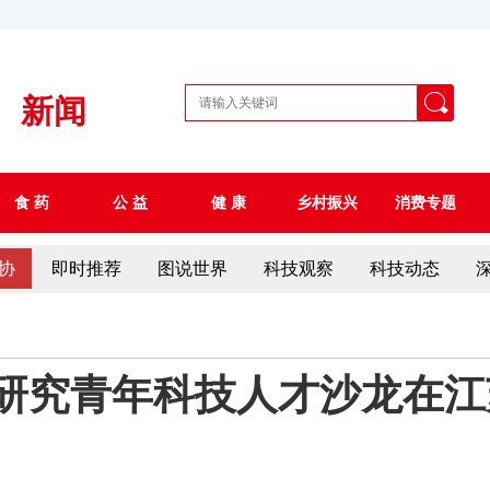
新闻
食 药
公 益
健 康
乡村振兴
消费专题
协
即时推荐
图说世界
科技观察
科技动态
学研究青年科技人才沙龙在