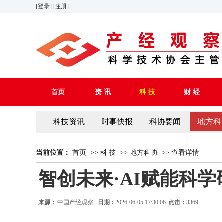
[登录]
[注册]
首页
资 讯
科 技
财 经
科技资讯
时事快报
科协要闻
地方科
当前位置：
首页
>>
科 技
>>
地方科协
>>
查看详情
智创未来·AI赋能科
来源：
中国产经观察
日期：
2026-06-05 17:30:06
点击：
3369