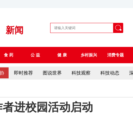
新闻
食 药
公 益
健 康
乡村振兴
消费专题
协
即时推荐
图说世界
科技观察
科技动态
作者进校园活动启动