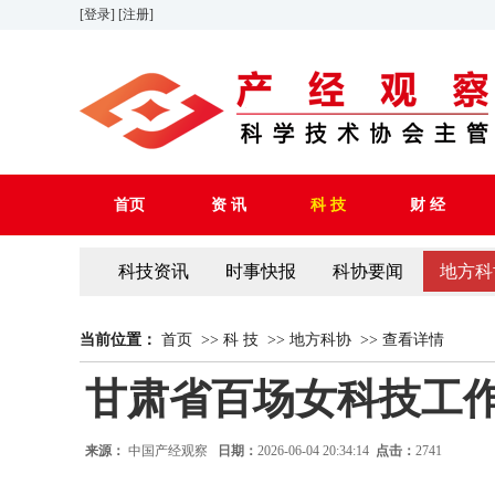
[登录]
[注册]
首页
资 讯
科 技
财 经
科技资讯
时事快报
科协要闻
地方科
当前位置：
首页
>>
科 技
>>
地方科协
>>
查看详情
甘肃省百场女科技工
来源：
中国产经观察
日期：
2026-06-04 20:34:14
点击：
2741