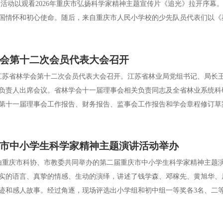
动以观看2026年重庆市弘扬科学家精神主题宣传片《追光》拉开序幕。
国情怀和初心使命。随后，来自重庆市人民小学校的少先队员代表们以《星
会第十二次会员代表大会召开
苏省林学会第十二次会员代表大会召开。江苏省林业局党组书记、局长
负责人出席会议。省林学会十一届理事会相关负责同志及全省林业系统科
第十一届理事会工作报告、财务报告、监事会工作报告和学会章程修订草案
市中小学生科学家精神主题演讲活动举办
重庆市科协、市教委共同举办的第二届重庆市中小学生科学家精神主题
实的语言、真挚的情感、生动的演绎，讲述了钱学森、邓稼先、黄旭华、
和感人故事。经过角逐，现场评选出小学组和初中组一等奖各3名、二等奖各7