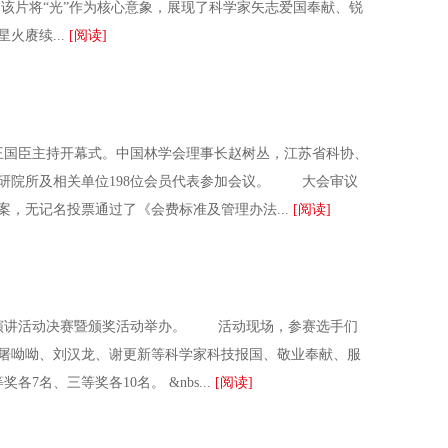
该片将“光”作为核心意象，展现了科学家矢志爱国奉献、锐
火赓续...
[阅读]
王国臣主持开幕式。中国林学会理事长赵树丛，江苏省科协、
研院所及相关单位198位会员代表参加会议。 大会审议
，无记名投票通过了《会费标准及管理办法...
[阅读]
演讲活动决赛暨颁奖活动举办。 活动现场，参赛选手们
屠呦呦、刘汉龙、谢更新等科学家科技报国、敬业奉献、服
名、三等奖各10名。 &nbs...
[阅读]