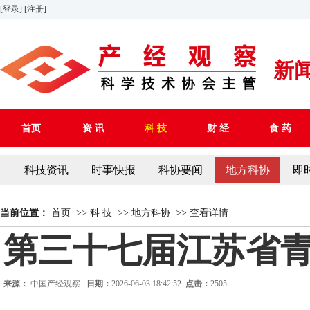
[登录]
[注册]
新
首页
资 讯
科 技
财 经
食 药
科技资讯
时事快报
科协要闻
地方科协
即
当前位置：
首页
>>
科 技
>>
地方科协
>>
查看详情
第三十七届江苏省
来源：
中国产经观察
日期：
2026-06-03 18:42:52
点击：
2505