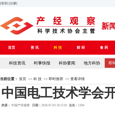
[登录]
[注册]
新
首页
资 讯
科 技
财 经
食 药
科技资讯
时事快报
科协要闻
地方科协
即
当前位置：
首页
>>
科 技
>>
即时推荐
>>
查看详情
中国电工技术学会开
来源：
中国产经观察
日期：
2026-07-03 18:15:01
点击：
1294