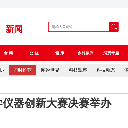
新闻
食 药
公 益
健 康
乡村振兴
消费专题
协
即时推荐
图说世界
科技观察
科技动态
学仪器创新大赛决赛举办