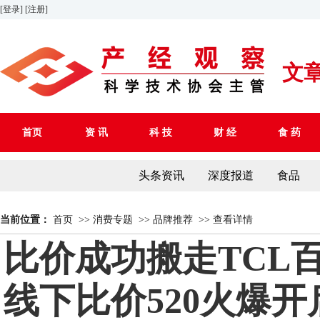
[登录]
[注册]
文
首页
资 讯
科 技
财 经
食 药
头条资讯
深度报道
食品
当前位置：
首页
>>
消费专题
>>
品牌推荐
>>
查看详情
比价成功搬走TCL
线下比价520火爆开