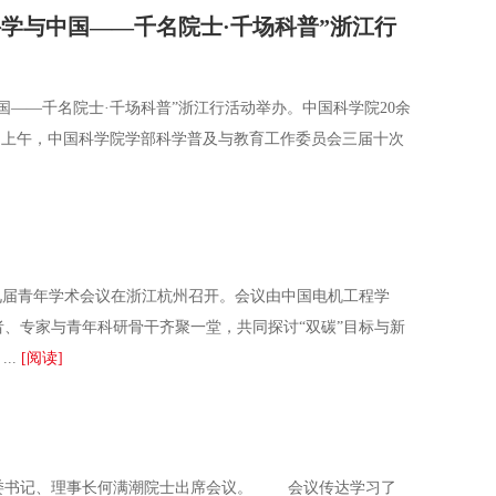
学与中国——千名院士·千场科普”浙江行
——千名院士·千场科普”浙江行活动举办。中国科学院20余
上午，中国科学院学部科学普及与教育工作委员会三届十次
九届青年学术会议在浙江杭州召开。会议由中国电机工程学
者、专家与青年科研骨干齐聚一堂，共同探讨“双碳”目标与新
..
[阅读]
党委书记、理事长何满潮院士出席会议。 会议传达学习了