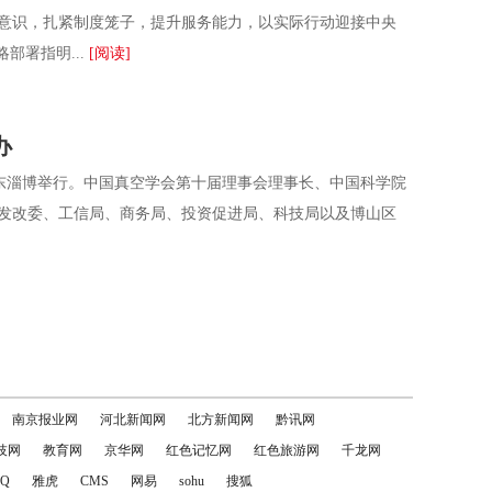
矩意识，扎紧制度笼子，提升服务能力，以实际行动迎接中央
部署指明...
[阅读]
办
山东淄博举行。中国真空学会第十届理事会理事长、中国科学院
发改委、工信局、商务局、投资促进局、科技局以及博山区
南京报业网
河北新闻网
北方新闻网
黔讯网
技网
教育网
京华网
红色记忆网
红色旅游网
千龙网
Q
雅虎
CMS
网易
sohu
搜狐