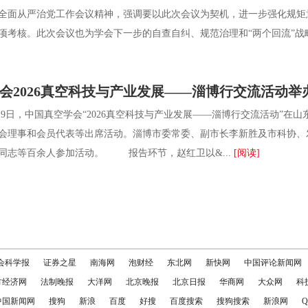
6年全面从严治党工作会议精神，强调要以此次会议为契机，进一步强化规
项考核。此次会议也为学会下一步的自查自纠、规范治理和“两个回流”战略
会2026真空科技与产业发展——淄博行交流活动举
9日，中国真空学会“2026真空科技与产业发展——淄博行交流活动”在
会理事和会员代表等出席活动。淄博市委常委、副市长李新胜及市科协、
同志等百余人参加活动。 报告环节，赵红卫以&...
[阅读]
会科学报
证券之星
南海网
泡财经
东北网
新快网
中国评论新闻网
方经济网
法制晚报
大洋网
北京晚报
北京日报
华商网
大众网
科
中国新闻网
搜狗
新浪
百度
好搜
百度搜索
搜狗搜索
新浪网
Q