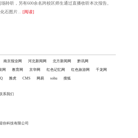
到场聆听，另有600余名跨校区师生通过直播收听本次报告。
石图片...
[阅读]
南京报业网
河北新闻网
北方新闻网
黔讯网
技网
教育网
京华网
红色记忆网
红色旅游网
千龙网
Q
雅虎
CMS
网易
sohu
搜狐
联系我们
迎你科技有限公司