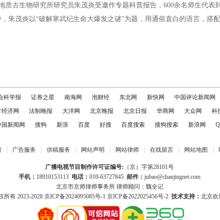
地质古生物研究所研究员朱茂炎受邀作专题科普报告，600余名师生代表
朱茂炎以“破解寒武纪生命大爆发之谜”为题，用通俗直白的语言，搭配化
会科学报
证券之星
南海网
泡财经
东北网
新快网
中国评论新闻网
方经济网
法制晚报
大洋网
北京晚报
北京日报
华商网
大众网
科
中国新闻网
搜狗
新浪
百度
好搜
百度搜索
搜狗搜索
新浪网
Q
聘
|
广告服务
|
供稿服务
|
网站声明
|
网站律师
|
在线留言
|
网站地图
|
广播电视节目制作许可证编号:
（京）字第28101号
手机：
18910153113
电话：
010-63727845
邮件：
jubao@chanjingnet.com
北京市京师律师事务所 律师顾问：魏全记
所有 2023-2028
京ICP备2024095085号-1
京ICP备2022025456号-2
技术支持：
北京欢