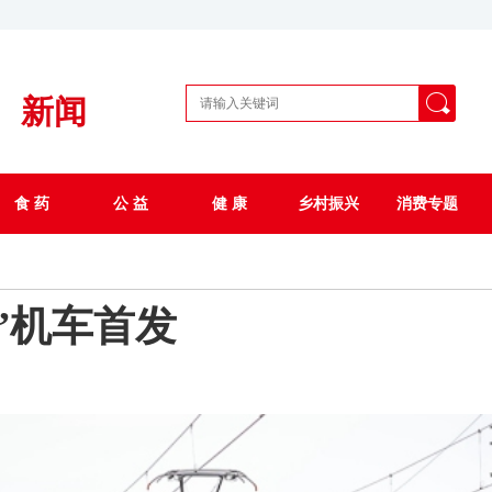
新闻
食 药
公 益
健 康
乡村振兴
消费专题
”机车首发