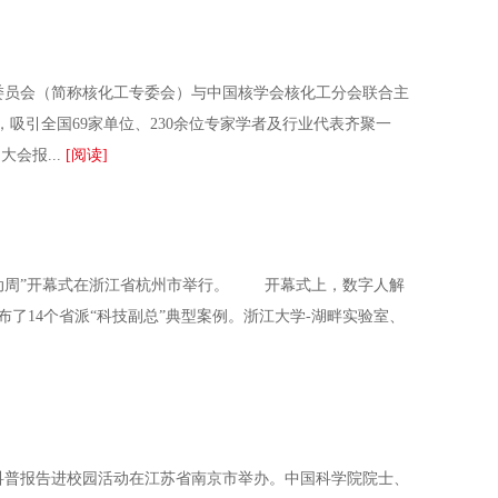
委员会（简称核化工专委会）与中国核学会核化工分会联合主
，吸引全国69家单位、230余位专家学者及行业代表齐聚一
会报...
[阅读]
技活动周”开幕式在浙江省杭州市举行。 开幕式上，数字人解
了14个省派“科技副总”典型案例。浙江大学-湖畔实验室、
科普报告进校园活动在江苏省南京市举办。中国科学院院士、