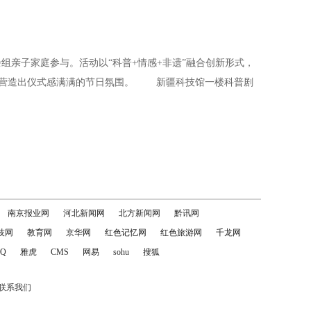
组亲子家庭参与。活动以“科普+情感+非遗”融合创新形式，
，营造出仪式感满满的节日氛围。 新疆科技馆一楼科普剧
南京报业网
河北新闻网
北方新闻网
黔讯网
技网
教育网
京华网
红色记忆网
红色旅游网
千龙网
Q
雅虎
CMS
网易
sohu
搜狐
联系我们