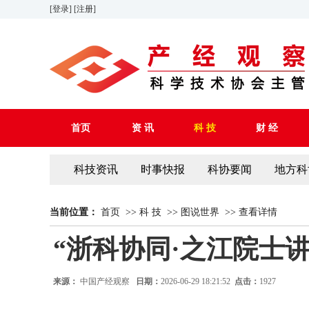
[登录]
[注册]
首页
资 讯
科 技
财 经
科技资讯
时事快报
科协要闻
地方科
当前位置：
首页
>>
科 技
>>
图说世界
>>
查看详情
“浙科协同·之江院士讲
来源：
中国产经观察
日期：
2026-06-29 18:21:52
点击：
1927