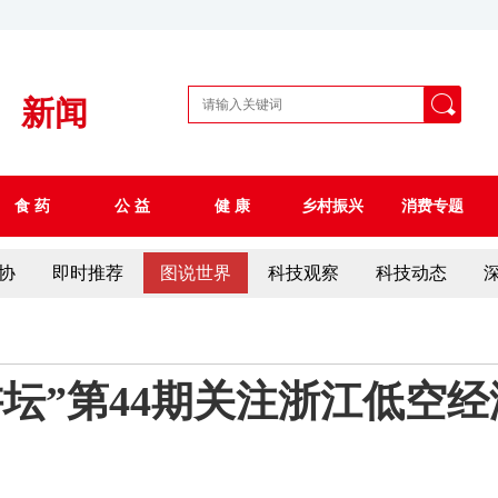
新闻
食 药
公 益
健 康
乡村振兴
消费专题
协
即时推荐
图说世界
科技观察
科技动态
坛”第44期关注浙江低空经