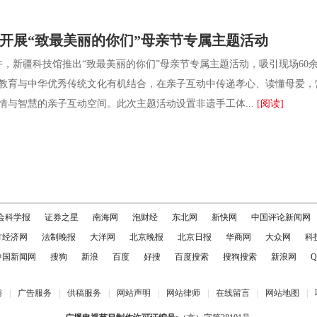
开展“致最美丽的你们”母亲节专属主题活动
，新疆科技馆推出“致最美丽的你们”母亲节专属主题活动，吸引现场60余
教育与中华优秀传统文化有机结合，在亲子互动中传递孝心、读懂母爱
情与智慧的亲子互动空间。此次主题活动设置非遗手工体...
[阅读]
会科学报
证券之星
南海网
泡财经
东北网
新快网
中国评论新闻网
方经济网
法制晚报
大洋网
北京晚报
北京日报
华商网
大众网
科
中国新闻网
搜狗
新浪
百度
好搜
百度搜索
搜狗搜索
新浪网
Q
聘
|
广告服务
|
供稿服务
|
网站声明
|
网站律师
|
在线留言
|
网站地图
|